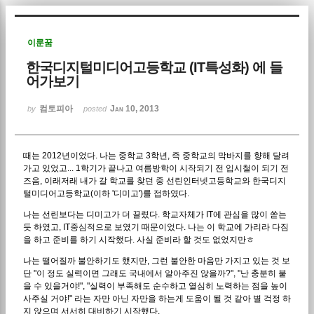
Sketchbook5, 스케치북5
이룬꿈
한국디지털미디어고등학교 (IT특성화) 에 들
어가보기
컴토피아
Jan 10, 2013
by
posted
Sketchbook5, 스케치북5
때는 2012년이었다. 나는 중학교 3학년, 즉 중학교의 막바지를 향해 달려
가고 있었고... 1학기가 끝나고 여름방학이 시작되기 전 입시철이 되기 전
즈음, 이래저래 내가 갈 학교를 찾던 중 선린인터넷고등학교와 한국디지
털미디어고등학교(이하 '디미고')를 접하였다.
나는 선린보다는 디미고가 더 끌렸다. 학교자체가 IT에 관심을 많이 쏟는
듯 하였고, IT중심적으로 보였기 때문이었다. 나는 이 학교에 가리라 다짐
을 하고 준비를 하기 시작했다. 사실 준비라 할 것도 없었지만ㅎ
나는 떨어질까 불안하기도 했지만, 그런 불안한 마음만 가지고 있는 것 보
단 "이 정도 실력이면 그래도 국내에서 알아주진 않을까?", "난 충분히 붙
을 수 있을거야!", "실력이 부족해도 순수하고 열심히 노력하는 점을 높이
사주실 거야!" 라는 자만 아닌 자만을 하는게 도움이 될 것 같아 별 걱정 하
지 않으며 서서히 대비하기 시작했다.