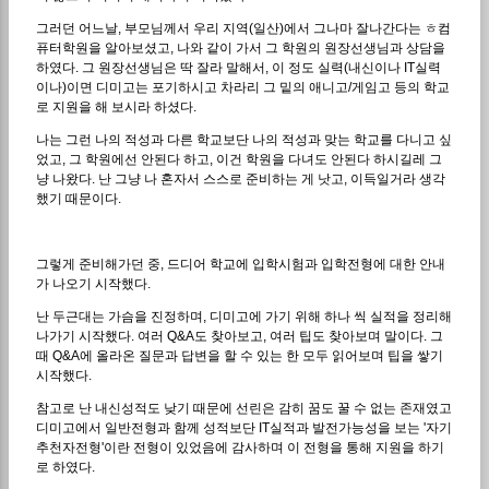
그러던 어느날, 부모님께서 우리 지역(일산)에서 그나마 잘나간다는 ㅎ컴
퓨터학원을 알아보셨고, 나와 같이 가서 그 학원의 원장선생님과 상담을
하였다. 그 원장선생님은 딱 잘라 말해서, 이 정도 실력(내신이나 IT실력
이나)이면 디미고는 포기하시고 차라리 그 밑의 애니고/게임고 등의 학교
로 지원을 해 보시라 하셨다.
나는 그런 나의 적성과 다른 학교보단 나의 적성과 맞는 학교를 다니고 싶
었고, 그 학원에선 안된다 하고, 이건 학원을 다녀도 안된다 하시길레 그
냥 나왔다. 난 그냥 나 혼자서 스스로 준비하는 게 낫고, 이득일거라 생각
했기 때문이다.
그렇게 준비해가던 중, 드디어 학교에 입학시험과 입학전형에 대한 안내
가 나오기 시작했다.
난 두근대는 가슴을 진정하며, 디미고에 가기 위해 하나 씩 실적을 정리해
나가기 시작했다. 여러 Q&A도 찾아보고, 여러 팁도 찾아보며 말이다. 그
때 Q&A에 올라온 질문과 답변을 할 수 있는 한 모두 읽어보며 팁을 쌓기
시작했다.
참고로 난 내신성적도 낮기 때문에 선린은 감히 꿈도 꿀 수 없는 존재였고
디미고에서 일반전형과 함께 성적보단 IT실적과 발전가능성을 보는 '자기
추천자전형'이란 전형이 있었음에 감사하며 이 전형을 통해 지원을 하기
로 하였다.