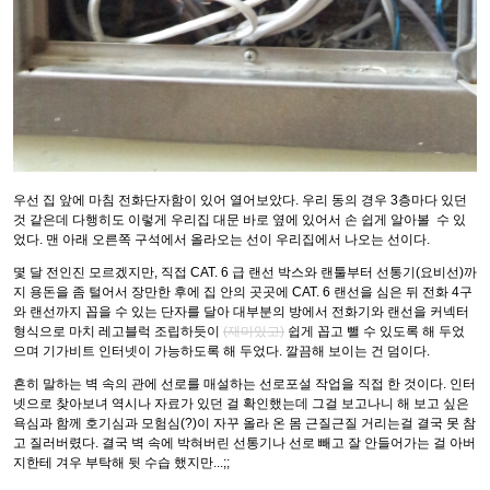
우선 집 앞에 마침 전화단자함이 있어 열어보았다. 우리 동의 경우 3층마다 있던
것 같은데 다행히도 이렇게 우리집 대문 바로 옆에 있어서 손 쉽게 알아볼 수 있
었다. 맨 아래 오른쪽 구석에서 올라오는 선이 우리집에서 나오는 선이다.
몇 달 전인진 모르겠지만, 직접 CAT. 6 급 랜선 박스와 랜툴부터 선통기(요비선)까
지 용돈을 좀 털어서 장만한 후에 집 안의 곳곳에 CAT. 6 랜선을 심은 뒤 전화 4구
와 랜선까지 꼽을 수 있는 단자를 달아 대부분의 방에서 전화기와 랜선을 커넥터
형식으로 마치 레고블럭 조립하듯이
(재미있고)
쉽게 꼽고 뺄 수 있도록 해 두었
으며 기가비트 인터넷이 가능하도록 해 두었다. 깔끔해 보이는 건 덤이다.
흔히 말하는 벽 속의 관에 선로를 매설하는 선로포설 작업을 직접 한 것이다. 인터
넷으로 찾아보녀 역시나 자료가 있던 걸 확인했는데 그걸 보고나니 해 보고 싶은
욕심과 함께 호기심과 모험심(?)이 자꾸 올라 온 몸 근질근질 거리는걸 결국 못 참
고 질러버렸다. 결국 벽 속에 박혀버린 선통기나 선로 빼고 잘 안들어가는 걸 아버
지한테 겨우 부탁해 뒷 수습 했지만...;;