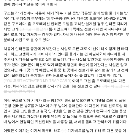
번째 방까지 회선을 넣어줘야 한다.
구조는 각 가정마다 다른데, 대게 '외부-거실-큰방-작은방' 같이 방을 둘러가는 방
식이다. 우리집의 경우에는 '외부-큰방(안방)-인터폰(홈 오토메이션)-방2-방1'과
같은 구조이다. 홈 오토메이션 인터폰 모델을 고려한 설계일 경우 인터폰 자리가
제법 크게
(그리고 아름답게)
뚫려 있으며 이 쪽에도 선로가 제법 지나다니며 전
화선로도 여길 거처가는 경우가 있다. 자세한 내용은 아래 본문 중 거의 마지막 부
분에서 사진으로 볼 수도 있다.
처음에 인터폰을 중간에 거쳐간다는 사실도 모른 채로 이 선이 왜 이렇게 안 빠지
나... 하고 고생하다가 아버지가 '저 인터폰 둘러가는 건 아닐까?' 아이디어를 내
주셔서 인터폰을 들어내고 실제로 둘러간다는 사실을 발견하고 무사히 마쳤던 경
우가 있다. 인터폰이 국선도 먹기 때문에 당연히 국선이 들어간다는 사실은 알고
있었지만 여러 곳의 벽 매립단자들 중 한 곳에서 선로가 두 갈래로 갈라지고 선이
같이 몰려있길래 분기해서 인터폰으로 들어가는 줄 알았더니 그게 아니었다.
(YOU JUST ACTIVATED MY TRAP CARD)
아마도 그건 홈 오토메이션의 다른
기능, 화재/가스경보 관련한 감지기와 연결되는 선로인 것 같다.
(어짜피 고장나서
잘 돌아가진 않지만)
이런 구조로 인해 서버가 있는 방1까지 랜선을 넣으려면 인터넷을 쓰던 안 쓰던
'큰방-인터폰-방2'를 거쳐서야 겨우 방1에 들어간다. 이 때문에 위의 선로포설 작
업 시 많은 고민을 했고 결국 인터넷을 안 쓸 것 같은 안방과 컴퓨터가 없는 동생
방은 제외하고 거실과 내 방에 유선이 잘 들어올 수 있도록 중점적으로 작업했다.
내 방에서 안정적인 유선인터넷을 사용할 겸, 서버를 돌리고 관리하기 위함이다.
어쨌든 이야기는 여기서 마무리 하고
(...)
기가비트를 넣기 위해 또 다른 곳을 여