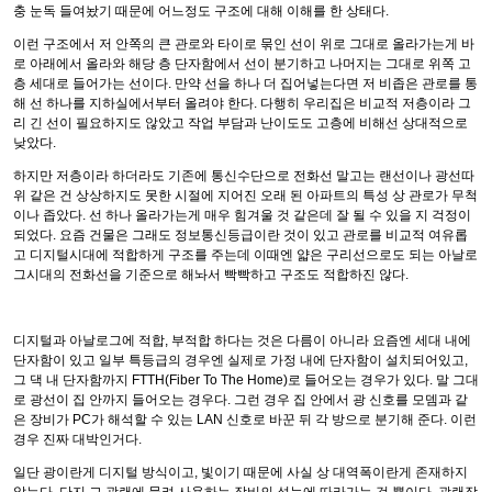
충 눈독 들여놨기 때문에 어느정도 구조에 대해 이해를 한 상태다.
이런 구조에서 저 안쪽의 큰 관로와 타이로 묶인 선이 위로 그대로 올라가는게 바
로 아래에서 올라와 해당 층 단자함에서 선이 분기하고 나머지는 그대로 위쪽 고
층 세대로 들어가는 선이다. 만약 선을 하나 더 집어넣는다면 저 비좁은 관로를 통
해 선 하나를 지하실에서부터 올려야 한다. 다행히 우리집은 비교적 저층이라 그
리 긴 선이 필요하지도 않았고 작업 부담과 난이도도 고층에 비해선 상대적으로
낮았다.
하지만 저층이라 하더라도 기존에 통신수단으로 전화선 말고는 랜선이나 광선따
위 같은 건 상상하지도 못한 시절에 지어진 오래 된 아파트의 특성 상 관로가 무척
이나 좁았다. 선 하나 올라가는게 매우 힘겨울 것 같은데 잘 될 수 있을 지 걱정이
되었다. 요즘 건물은 그래도 정보통신등급이란 것이 있고 관로를 비교적 여유롭
고 디지털시대에 적합하게 구조를 주는데 이때엔 얇은 구리선으로도 되는 아날로
그시대의 전화선을 기준으로 해놔서 빡빡하고 구조도 적합하진 않다.
디지털과 아날로그에 적합, 부적합 하다는 것은 다름이 아니라 요즘엔 세대 내에
단자함이 있고 일부 특등급의 경우엔 실제로 가정 내에 단자함이 설치되어있고,
그 댁 내 단자함까지 FTTH(Fiber To The Home)로 들어오는 경우가 있다. 말 그대
로 광선이 집 안까지 들어오는 경우다. 그런 경우 집 안에서 광 신호를 모뎀과 같
은 장비가 PC가 해석할 수 있는 LAN 신호로 바꾼 뒤 각 방으로 분기해 준다. 이런
경우 진짜 대박인거다.
일단 광이란게 디지털 방식이고, 빛이기 때문에 사실 상 대역폭이란게 존재하지
않는다. 단지 그 광랜에 물려 사용하는 장비의 성능에 따라가는 것 뿐이다. 광랜장