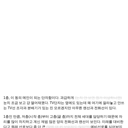
1층, 이 동의 메인이 되는 단자함이다. 과감하게
(눈치 안 보면 뭔가 이상하니깐)
눈치 조금 보고 걍 열어재꼈다. TV단자는 옆에도 있는데 왜 여기에 잘라놓고 안쓰
는 TV선 조각과 분배기가 있는 진 모르겠지만 아무튼 랜선과 전화선이 있다.
1층인 만큼, 저층(시작 층)부터 고층(끝 층)까지 전체 세대를 담당하기 때문에 자
리를 많이 차지하고 계신 제법 많은 양의 전화선과 랜선이 보인다. 미래를 대비한
다고 원래 선로보다 좀 더 큰
(딱히 더 커 보이지도 않지만)
예비선로를 심어놨지