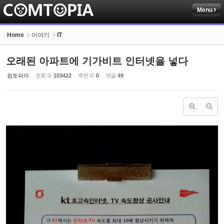
Menu
Sketchbook5, 스케치북5
Home
이야기
IT
오래된 아파트에 기가비트 인터넷을 넣다
컴토피아
조회 수
103422
추천 수
0
댓글
49
Sketchbook5, 스케치북5