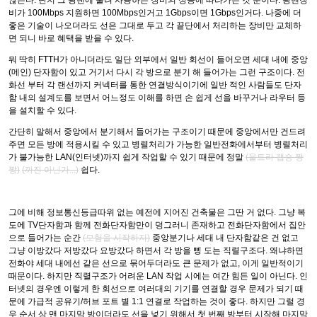
비가 100Mbps 지원하면 100Mbps인거고 1Gbps이면 1Gbps인거다. 나중에 더
좋은 기술이 나오더라도 선은 그대로 두고 각 끝단에서 처리하는 장비만 교체하
면 되니 바로 혜택을 받을 수 있다.
뭐 딱히 FTTH가 아니더라도 일단 외부에서 일반 회선이 들어오면 세대 내에 중앙
(메인) 단자함이 있고 거기서 다시 각 방으로 분기 해 들어가는 그런 구조이다. 전
화선 부터 각 랜선까지 커넥터를 통한 연결방식이기에 일반 적인 사람들도 단자
함 내의 설계도를 보면서 어느정도 이해를 하면 손 쉽게 선을 바꾸거나 라우터 등
을 설치할 수 있다.
간단히 말해서 중앙에서 분기해서 들어가는 구조이기 때문에 중앙에서만 건드려
주면 모든 방에 적용시킬 수 있고 병렬처리가 가능한 일반전화에서부터 병렬처리
가 불가능한 LAN(인터넷)까지 쉽게 작업할 수 있기 때문에 정말
(울트라 캡숑 짱
짱)
(까진 아닌가...)
쉽다.
그에 비해 정보통신등급따위 없는 예전에 지어진 건축물은 그딴 거 없다. 그냥 복
도에 TV단자함과 함께 전화단자함만이 덩그러니 존재하고 전화단자함에서 집안
으로 들어가는 순간
(모험을 시작하지)
중앙분기나 세대 내 단자함같은 건 없고
그냥 이방갔다 저방갔다 요방갔다 하면서 각 방을 삥 도는 직렬구조다. 왜냐하면
전화야 세대 내에선 같은 선으로 묶어두더라도 큰 문제가 없고, 이게 일반적이기
때문이다. 하지만 직렬구조가 어려운 LAN 작업 시에는 여간 힘든 일이 아닌다. 인
터넷의 경우엔 이렇게 한 회선으로 여러대의 기기를 연결할 경우 문제가 되기 때
문에 가급적 공유기/허브 포트 별 1:1 연결로 작업하는 것이 좋다. 하지만 그럴 경
우 순서 상 맨 마지막 방이더라도 선을 넣기 위해서 첫 번째 방부터 시작해 마지막