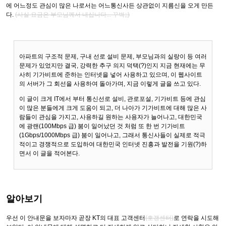
에 어느정도 관심이 많은 나로서는 어느통신사든 상관없이 지름신을 오게 만든
다.
(사실 요금은 부모님께서 내십니다... 꾸벅;;)
아파트의 구조적 문제, 구내 선로 설비 문제, 부모님과의 실랑이 등 여러
문제가 있었지만 결국, 강력한 추구 의지 덕택(?)인지 지금 현재에는 무
사히 기가비트에 준하는 인터넷을 넣어 사용하고 있으며, 이 웹사이트
의 서버가 그 회선을 사용하여 돌아가며, 지금 이렇게 글을 쓰고 있다.
이 글이 크게 IT에서 부터 통신선로 설비, 관로포설, 기가비트 등에 관심
이 많은 분들에게 크게 도움이 되고, 더 나아가 기가비트에 대해 많은 사
람들이 관심을 가지고, 사용하길 원하는 사용자가 늘어나고, 대한민국
에 광랜(100Mbps 급) 붐이 일어났던 것 처럼 또 한 번 기가비트
(1Gbps/1000Mbps 급) 붐이 일어나고, 그래서 통신사들이 실제로 적극
적이고 경쟁적으로 도입하여 대한민국 인터넷 진흥과 발전을 기원(?)하
면서 이 글을 적어본다.
알아보기
우선 이 안내문을 보자마자 곧장 KT의 대표 고객센터
(호갱센터)
로 연락을 시도해