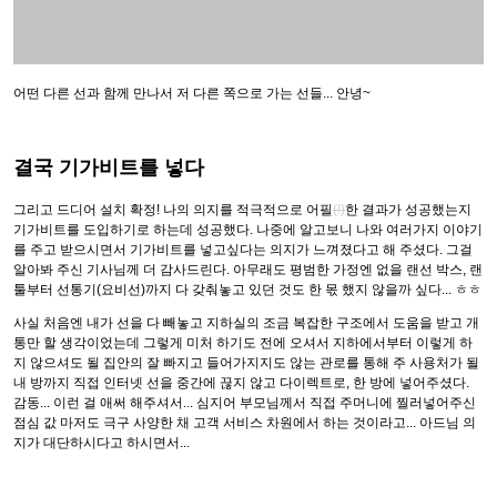
그리고 드디어 설치 확정! 나의 의지를 적극적으로 어필
(!)
한 결과가 성공했는지
기가비트를 도입하기로 하는데 성공했다. 나중에 알고보니 나와 여러가지 이야기
를 주고 받으시면서 기가비트를 넣고싶다는 의지가 느껴졌다고 해 주셨다. 그걸
알아봐 주신 기사님께 더 감사드린다. 아무래도 평범한 가정엔 없을 랜선 박스, 랜
툴부터 선통기(요비선)까지 다 갖춰놓고 있던 것도 한 몫 했지 않을까 싶다... ㅎㅎ
사실 처음엔 내가 선을 다 빼놓고 지하실의 조금 복잡한 구조에서 도움을 받고 개
통만 할 생각이었는데 그렇게 미처 하기도 전에 오셔서 지하에서부터 이렇게 하
지 않으셔도 될 집안의 잘 빠지고 들어가지지도 않는 관로를 통해 주 사용처가 될
내 방까지 직접 인터넷 선을 중간에 끊지 않고 다이렉트로, 한 방에 넣어주셨다.
감동... 이런 걸 애써 해주셔서... 심지어 부모님께서 직접 주머니에 찔러넣어주신
점심 값 마저도 극구 사양한 채 고객 서비스 차원에서 하는 것이라고... 아드님 의
지가 대단하시다고 하시면서...