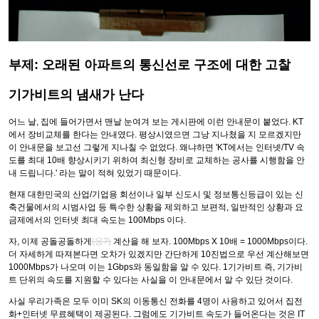
부제: 오래된 아파트의 통신선로 구조에 대한 고찰
기가비트의 냄새가 난다
어느 날, 집에 들어가면서 맨날 눈여겨 보는 게시판에 이런 안내문이 붙었다. KT
에서 장비교체를 한다는 안내였다. 평상시였으면 그낭 지나쳤을 지 모르겠지만
이 안내문을 보고선 그렇게 지나칠 수 없었다. 왜냐하면 'KT에서는 인터넷/TV 속
도를 최대 10배 향상시키기 위하여 최신형 장비로 교체하는 공사를 시행함을 안
내 드립니다.' 라는 말이 적혀 있었기 때문이다.
현재 대한민국의 산업/기업용 회선이나 일부 신도시 및 정보통신등급이 있는 신
축건물에서의 시범사업 등 특수한 상황을 제외하고 보편적, 일반적인 상황과 요
금제에서의 인터넷 최대 속도는 100Mbps 이다.
자, 이제 공돌공돌하게
(응?)
계산을 해 보자. 100Mbps X 10배 = 1000Mbps이다.
더 자세하게 따져본다면 오차가 있겠지만 간단하게 10진법으로 우선 계산해보면
1000Mbps가 나오며 이는 1Gbps와 동일함을 알 수 있다. 1기가비트 즉, 기가비
트 단위의 속도를 지원할 수 있다는 사실을 이 안내문에서 알 수 있단 것이다.
사실 우리가족은 모두 이미 SK의 이동통신 전화를 4명이 사용하고 있어서 집전
화+인터넷 무료혜택이 제공된다. 그럼에도 기가비트 속도가 들어온다는 것은 IT