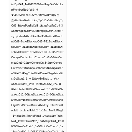
txtDptDt1_1=20120208&radIngrDvCd=1&s
trMemberNo1='회원번
호'&strMemberNo2=&txtPswd1='비밀번
호'&txtPwd2=&txttPsgTpCd1=1&txttPsgTp
Cd2=3&txttPsgTpCd3=1&txttPsgTpCd4=3
&txttPsgTpCd5=1&txttPsgTpCd6=1&txttP
sgTpCd7=1&txxtDiscKndCd1=&txxtDiscK
ndCd2=&txxtDiscKndCd3=P21&txxtDiscK
ndCd4=P21&txxtDiscKndCd5=P41&txxtDi
scKndCd6=P11&txxtDiscKndCd7=P22&ttxt
CompaCnt1=1&ttxtCompaCnt2=0&ttxtCo
mpaCnt3=0&ttxtCompaCnt4=&ttxtCompa
Cnt5=0&ttxtCompaCnt6=&ttxtCompaCnt7
=0&txtTotPsgCnt=1&txtComeFlag=false&t
xtGoStart1_1=서울&txtGoEnd1_1=부산
&txtGoStart2_1=부산&txtGoEnd2_1=서울
&txtJobId=1191&txtSeataAttCd1=00&txtSe
ataAttCd2=00&txtSeataAttCd3=00&txtSeat
aAttCd4=15&txtSeataAttCd5=00&txtStand
Flg=0&txtSrcareCnt=0&txtJrnyCnt=1&radJ
obId1_1=1&radJobId2_1=1&txtTrnNoFlag1
_1=false&txtTrnNoFlag2_1=false&txtTrain
No1_1=&txtTrainNo2_1=&txtDptTm1_1=00
0000&selGoTrain1_1=00&hidGoRoom1_1=
1&txtDptDt2_1=20120208&txtDptTm2_1=0