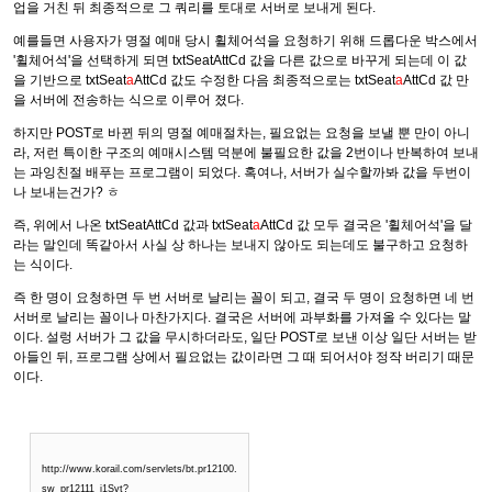
업을 거친 뒤 최종적으로 그 쿼리를 토대로 서버로 보내게 된다.
예를들면 사용자가 명절 예매 당시 휠체어석을 요청하기 위해 드롭다운 박스에서
'휠체어석'을 선택하게 되면 txtSeatAttCd 값을 다른 값으로 바꾸게 되는데 이 값
을 기반으로 txtSeat
a
AttCd 값도 수정한 다음 최종적으로는 txtSeat
a
AttCd 값 만
을 서버에 전송하는 식으로 이루어 졌다.
하지만 POST로 바뀐 뒤의 명절 예매절차는, 필요없는 요청을 보낼 뿐 만이 아니
라, 저런 특이한 구조의 예매시스템 덕분에 불필요한 값을 2번이나 반복하여 보내
는 과잉친절 배푸는 프로그램이 되었다. 혹여나, 서버가 실수할까봐 값을 두번이
나 보내는건가? ㅎ
즉, 위에서 나온 txtSeatAttCd 값과 txtSeat
a
AttCd 값 모두 결국은 '휠체어석'을 달
라는 말인데 똑같아서 사실 상 하나는 보내지 않아도 되는데도 불구하고 요청하
는 식이다.
즉 한 명이 요청하면 두 번 서버로 날리는 꼴이 되고, 결국 두 명이 요청하면 네 번
서버로 날리는 꼴이나 마찬가지다. 결국은 서버에 과부화를 가져올 수 있다는 말
이다. 설렁 서버가 그 값을 무시하더라도, 일단 POST로 보낸 이상 일단 서버는 받
아들인 뒤, 프로그램 상에서 필요없는 값이라면 그 때 되어서야 정작 버리기 때문
이다.
http://www.korail.com/servlets/bt.pr12100.
sw_pr12111_i1Svt?