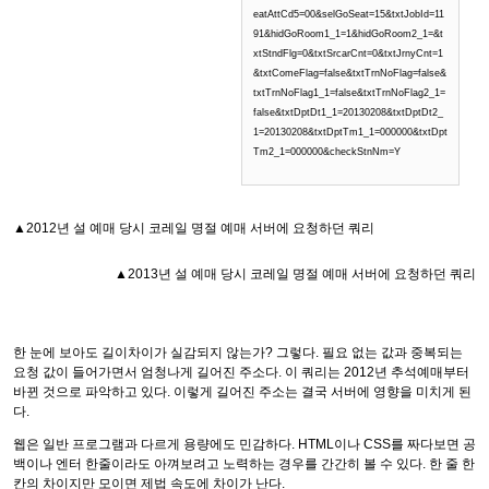
eatAttCd5=00&selGoSeat=15&txtJobId=11
91&hidGoRoom1_1=1&hidGoRoom2_1=&t
xtStndFlg=0&txtSrcarCnt=0&txtJrnyCnt=1
&txtComeFlag=false&txtTrnNoFlag=false&
txtTrnNoFlag1_1=false&txtTrnNoFlag2_1=
false&txtDptDt1_1=20130208&txtDptDt2_
1=20130208&txtDptTm1_1=000000&txtDpt
Tm2_1=000000&checkStnNm=Y
▲2012년 설 예매 당시 코레일 명절 예매 서버에 요청하던 쿼리
▲2013년 설 예매 당시 코레일 명절 예매 서버에 요청하던 쿼리
한 눈에 보아도 길이차이가 실감되지 않는가? 그렇다. 필요 없는 값과 중복되는
요청 값이 들어가면서 엄청나게 길어진 주소다. 이 쿼리는 2012년 추석예매부터
바뀐 것으로 파악하고 있다. 이렇게 길어진 주소는 결국 서버에 영향을 미치게 된
다.
웹은 일반 프로그램과 다르게 용량에도 민감하다. HTML이나 CSS를 짜다보면 공
백이나 엔터 한줄이라도 아껴보려고 노력하는 경우를 간간히 볼 수 있다. 한 줄 한
칸의 차이지만 모이면 제법 속도에 차이가 난다.