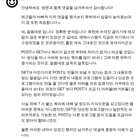
안녕하세요. 방문과 함께 댓글을 남겨주셔서 감사합니다!
최근들어 바빠져 미처 댓글을 챙겨보지 못하여서 답글이 늦어졌는데
이 점 또한 죄송합니다ㅠ
네, 말씀대로 입니다. 정확한 분석입니다. 예전에 쓰여진 글이기에 매끄
럽지 않은 부분이 있었던 것 같네요. 예매시스템이 지금은 저기에서 더
수정되었을 진 모르겠지만, 틀은 계속 그대로인 것으로 보여지더군요.
POST나 GET이나 쿼리가 같으면 부하에 차이가 없거나 비슷할 것입니
다. 방식을 떠나 서버에 보내는 쿼리를 많이 보내니 그에 따른 부하가
증가되는 것이죠. 말씀대로 설계의 잘못입니다.
GET과 마찬가지로 POST도 만들어 보낼 수 있다는 점과 그 내용또한
맞는 말씀입니다. 다만, 본문의 내용은 프로그램의 도움이나 단순한 프
로그램이라도 만들 줄 안다면 별로 어려울 것은 없겠지만, 아무래도 만
들어서 보내는 과정이 GET 보다 POST가 조금 더 어려울(번거로울) 순
있다는 점의 의미였습니다.
사실 뒤에 ? 가 붙는 쿼리에 대해 알 정도의 지식수준을 갖고있다면 별
어려운 문제는 아니겠지만, GET은 단순한 프로그램이나 일반적인 브
라우저로도 가능한 반, POST는 다른 프로그램 등의 도움을 조금이라
도 받아야 할테니깐요.
물론 이러한 내막이 있었긴 했지만 남겨주신 댓글에 충분히 이해가 갑
니다.