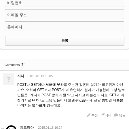
비밀번호
이메일 주소
홈페이지
'3'
Comments
지나
?
2015.01.13 13:05
POST나 GET이나 서버에 부하를 주는건 같은데 설계가 잘못된거 아닌
가요. 오히려 GET보다 POST가 더 유연하게 설계가 가능한데 그냥 발로
만든듯.. 게다가 POST 방식이 뭘 막고 자시고 하는건 아니죠. GET과 마
찬가지로 POST도 그냥 만들어서 보낼수있습니다. 전달 방법만 다를뿐..
나머지는 별다를게 없는데요..
수정
삭제
댓글
컴토피아
2015.01.18 16:24