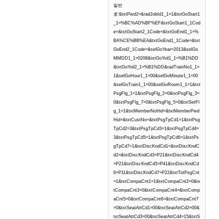
밀번
호'&txtPwd2=&radJobId1_1=1&txtGoStart1
_1=%BC%AD%BF%EF&txtGoStart1_1Cod
e=&txtGoStart2_1Code=&txtGoEnd1_1=%
BA%CE%BB%EA&txtGoEnd1_1Code=&txt
GoEnd2_1Code=&selGoYear=2013&selGo
MMDD1_1=0208&txtGoYoil1_1=%B1%DD
&txtGoYoil2_1=%B1%DD&radTrainNo1_1=
1&selGoHour1_1=00&selGoMinute1_1=00
&selGoTrain1_1=00&selGoRoom1_1=1&txt
PsgFlg_1=1&txtPsgFlg_2=0&txtPsgFlg_3=
0&txtPsgFlg_7=0&txtPsgFlg_5=0&txtSetFl
g_1=1&txtMemberNoHid=&txtMemberPwd
Hid=&txtCustNo=&txtPsgTpCd1=1&txtPsg
TpCd2=3&txtPsgTpCd3=1&txtPsgTpCd4=
3&txtPsgTpCd5=1&txtPsgTpCd6=1&txtPs
gTpCd7=1&txtDiscKndCd1=&txtDiscKndC
d2=&txtDiscKndCd3=P21&txtDiscKndCd4
=P21&txtDiscKndCd5=P41&txtDiscKndCd
6=P11&txtDiscKndCd7=P22&txtTotPsgCnt
=1&txtCompaCnt1=1&txtCompaCnt2=0&tx
tCompaCnt3=0&txtCompaCnt4=&txtComp
aCnt5=0&txtCompaCnt6=&txtCompaCnt7
=0&txtSeatAttCd1=00&txtSeatAttCd2=00&
txtSeatAttCd3=00&txtSeatAttCd4=15&txtS