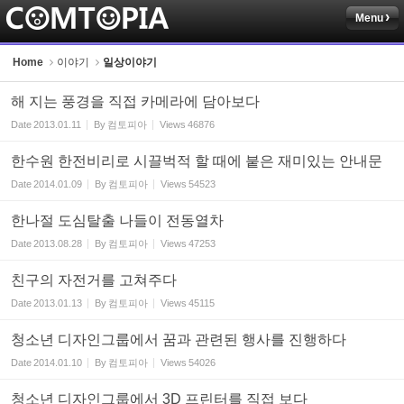
Menu
Sketchbook5, 스케치북5
Home
이야기
일상이야기
해 지는 풍경을 직접 카메라에 담아보다
Date
2013.01.11
By
컴토피아
Views
46876
한수원 한전비리로 시끌벅적 할 때에 붙은 재미있는 안내문
Sketchbook5, 스케치북5
Date
2014.01.09
By
컴토피아
Views
54523
한나절 도심탈출 나들이 전동열차
Date
2013.08.28
By
컴토피아
Views
47253
친구의 자전거를 고쳐주다
Date
2013.01.13
By
컴토피아
Views
45115
청소년 디자인그룹에서 꿈과 관련된 행사를 진행하다
Date
2014.01.10
By
컴토피아
Views
54026
청소년 디자인그룹에서 3D 프린터를 직접 보다