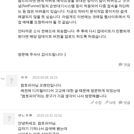
씀드리자면 현재 서버로 예약요청을 보내는 방식이 많이 바뀌었고 '
넷퍼
넬(NetFunnel)
'등의 순번대기시스템 등이 적용되어 다중 접속을 차단하
는 등 많은 어려움이 있습니다. 지금도 막바지 분석작업 중이지만 쉽게
해결되지 않을 듯 싶습니다. 아쉽게도 이번에는 코레일 웹사이트에서 직
접 예매를 요청하셔야 될 것 같습니다.
안타까운 소식 전해드려 죄송합니다. 추 후에 다시 업데이트가 진행되게
된다면 해당 업데이트 버전을 업로드 하도록 하겠습니다.
방문해 주셔서 감사드립니다 :)
댓글
ㅇㅇ
?
2019.09.06 18:23
컴토피아님 오랜만입니다.
예전에 디지털미디어 고교에 대한 글 때문에 방문하게 되었는데
"컴토피아"라는 문구가 가끔 생각이 나서 방문해봅니다.
수정
삭제
댓글
ㅁㄴㅇㄹ
?
2019.10.22 22:52
안녕하세요. 컴토피아님.
갑자기 기억나서 검색해 봤는데