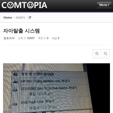
Menu
Sketchbook5, 스케치북5
Home
이야기
IT
자아탈출 시스템
컴토피아
조회 수
31507
추천 수
0
댓글
0
Sketchbook5, 스케치북5