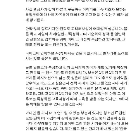
친구들이 그래도 버팀목과 많은 위안을 주지 않았나 싶습니다.
사실 관심사가 같아 다른 친구들과는 이야기를 나누지조차 못하는
특정분야에 대하여 자유롭게 대화하고 웃고 떠들 수 있는 기회가 쉽
게 없거든요.
만약 많이 힘드시다면 전학도 고려해보심이 어떠실까 싶습니다. 물
론 학교 계열의 차이(일반고/특성화고)대기순위와 성적 등 일반적
인 전형으로 입학하는 것에 비해 그 과정이 복잡하긴 합니다만, 그
래도 전학을 오는 경우가 있더군요.
디미고에 입학하면 꼭(?) 빠지는 인원이 있기에 그 빈자리를 노려보
시는 것도 좋은 방법입니다.
물론 일반고와 특성화고 간의 교육계획 차이가 제법 있기에 복잡하
고 전학할 수 있는 기한도 한정적입니다. 보통은 1학년 1학기 전후
까지를 마지노선으로 삼는 듯 싶은데 실제로 그 이후로도 불이익을
감수하고라도 오고 싶은건지 전학 사례가 있다고 들었습니다. 제가
가고 나서도 제가 속한 과에 전과하거나 전학 온 친구도 제법 있더
라고요. 그리고 1학년 1학기를 마지노선으로 삼았는데 아마 그 이
후로는 특성화된 교육과정에 따라 교육을 받을 수는 있지만 그에 따
른 특혜는 받을 수 없다고 들었습니다.
아니면 한 가지 더 조언드릴 수 있는 부분이 있다면 청소년 IT 관련
모임(단체)에 가입하여 같이 활동해보시는 것도 좋지 않을까 싶습
니다. 아무래도 끼리끼리 모이면 그런 힘든 시기를 이겨내는데 도움
이 되지 않을까 싶습니다. 제가 알고 있는 단체가 하나 있는데 '
한국