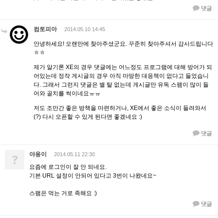
댓글
컴토피아
2014.05.10 14:45
안녕하세요! 오랜만에 찾아주셨군요. 꾸준히 찾아주셔서 감사드립니다
ㅎㅎ
제가 알기론 XE의 경우 댓글에는 어느정도 프로그램에 대해 방어가 되
어있는데 정작 게시글의 경우 아직 마땅한 대응책이 없다고 들었습니
다. 그래서 그런지 댓글은 별 탈 없는데 게시글만 유독 스팸이 많이 들
어와 골치를 썩이네요ㅠㅠ
저도 조만간 좋은 방책을 마련하거나, XE에서 좋은 소식이 들려와서
(?) 다시 오픈할 수 있게 된다면 좋겠네요 :)
댓글
야옹이
?
2014.05.11 22:30
요즘에 로그인이 잘 안 되네요.
기본 URL 설정이 안되어 있다고 3번이 나왔네요~
스팸은 먹는 거로 족해요 :)
댓글