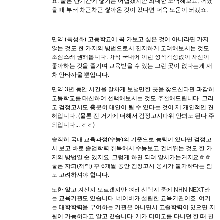
요. 물론 단기간에 쌓기는 어렵겠지만 최대한 노력해보고, 어렸
을 때 부터 차근차근 쌓아온 것이 있다면 더욱 도움이 되겠죠.
만약 (특성화) 고등학교에 꼭 가보고 싶은 것이 아니라면 가지
않는 것도 한 가지의 방법으로서 진지하게 고려해보시는 것도
조심스래 권해봅니다. 아직 국내에 이런 성적걱정없이 자신이
좋아하는 것을 즐기며 교육받을 수 있는 그런 곳이 없다는게 재
차 안타까울 뿐입니다.
만약 3년 동안 시간을 알차게 보낼만한 곳을 찾으신다면 과감히
고등학교를 대신하여 선택해보시는 것도 추천해드립니다. 그리
고 검정고시도 충분히 대안이 될 수 있다는 것이 제 개인적인 견
해입니다. (물론 전 거기에 더해서 검정고시따위 안봐도 된다 주
의입니다... ㅎㅎ)
솔직히 국내 교육과정(수능)의 기준으로 능력이 있다면 검정고
시 보고 바로 졸업학력 취득해서 수능보고 건너뛰는 것도 한 가
지의 방법일 순 있지요. 그렇게 하면 되려 앞서가는거지요ㅎㅎ
물론 자퇴(재적) 후 6개월 동안 검정고시 응시가 불가하다는 점
도 고려하셔야 합니다.
또한 알고 계신지 모르겠지만 여러 선택지 중에
NHN NEXT
라
는 교육기관도 있습니다. 네이버가 설립한 교육기관이죠. 여기
는 대학학력을 부여하는 기관은 아니면서 고졸학력이 있으면 지
원이 가능하다고 알고 있습니다. 제가 디미고를 다니던 한 때 친