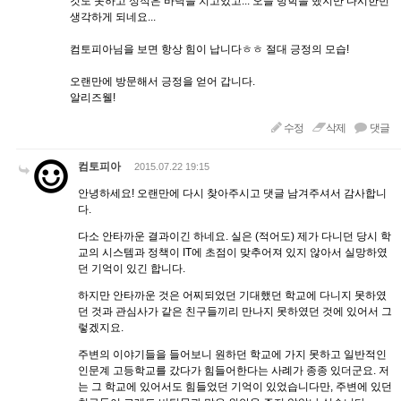
것도 못하고 성적은 바닥을 치고있고... 오늘 방학을 했지만 다시한번
생각하게 되네요...
컴토피아님을 보면 항상 힘이 납니다ㅎㅎ 절대 긍정의 모습!
오랜만에 방문해서 긍정을 얻어 갑니다.
알리즈웰!
수정
삭제
댓글
컴토피아
2015.07.22 19:15
안녕하세요! 오랜만에 다시 찾아주시고 댓글 남겨주셔서 감사합니
다.
다소 안타까운 결과이긴 하네요. 실은 (적어도) 제가 다니던 당시 학
교의 시스템과 정책이 IT에 초점이 맞추어져 있지 않아서 실망하였
던 기억이 있긴 합니다.
하지만 안타까운 것은 어찌되었던 기대했던 학교에 다니지 못하였
던 것과 관심사가 같은 친구들끼리 만나지 못하였던 것에 있어서 그
렇겠지요.
주변의 이야기들을 들어보니 원하던 학교에 가지 못하고 일반적인
인문계 고등학교를 갔다가 힘들어한다는 사례가 종종 있더군요. 저
는 그 학교에 있어서도 힘들었던 기억이 있었습니다만, 주변에 있던