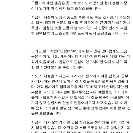
구들끼리 제법 괜찮은 곳으로 보기도 하였지만 현재 논란의 중
심에 있기에 이 선택지 또한 조심스럽습니다.
지금 이 시절이 인생의 중요한 부분이 될 수도 있지만, 되려 인생
의 일부, 잠재된 부분의 일부일 뿐 이후에 더 큰 계기가 생기거나
무언가 엄청난 것을 만들어 낼 수도 있으니 신중하면서도 과감
한 선택을 하라고 조언한다면 도움이 될지 모르겠습니다... ㅎㅎ
그리고
한국학생IT연합(KSIA)
에 대한 제안은 안타깝게도 조금
늦은 감이 있네요. 비록 이번엔 지나가지만 다음 번에 또 지원 기
회가 있을 터이니 진심으로 관심이 있으시다면 잊지 마시고 꼭
한 번 지원해보시길 추천드립니다.
저도 저 시절을 지내면서 여러가지 생각과 시야를 넓혔고, 공부
가 다가 아닌 인생에 있어 이것 저것을 해보기로 마음 먹었습니
다. 아직 웹사이트 업데이트를 제대로 하지 못해 안타깝지만 일
부분을 '
나의 꿈
' 게시판에 올려두었습니다. 예를들면 스키패트
롤이나 철도기관사 같은 것 말이죠. 이 것을 단순히 꿈으로만 여
기지 않고 실현시켜 현실로 만들어내고자 하고 있습니다. 여기
에 좀 더 스케일을 벌일 생각이긴 한데 언제 업데이트를 할 수 있
을진 모르겠습니다.
지금 이 때가 오히려 이런 것을 진정으로 생각해 볼 만한 기회이
지 않을까 싶습니다. 어렸을 때 부터 무엇을 해보고 싶었는지, 꼭
이루어 보고 싶은 꿈은 무엇일까, 신중하게 희망차게 밝은 미래