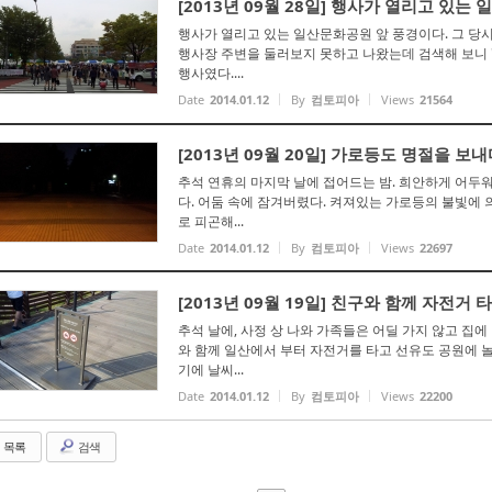
[2013년 09월 28일] 행사가 열리고 있는
행사가 열리고 있는 일산문화공원 앞 풍경이다. 그 당
행사장 주변을 둘러보지 못하고 나왔는데 검색해 보니 '
행사였다....
Date
2014.01.12
By
컴토피아
Views
21564
[2013년 09월 20일] 가로등도 명절을 보
추석 연휴의 마지막 날에 접어드는 밤. 희안하게 어두
다. 어둠 속에 잠겨버렸다. 켜져있는 가로등의 불빛에
로 피곤해...
Date
2014.01.12
By
컴토피아
Views
22697
[2013년 09월 19일] 친구와 함께 자전거
추석 날에, 사정 상 나와 가족들은 어딜 가지 않고 집에
와 함께 일산에서 부터 자전거를 타고 선유도 공원에 
기에 날씨...
Date
2014.01.12
By
컴토피아
Views
22200
목록
검색