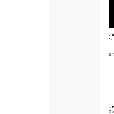
어둠
다.
끝 :
P
풍