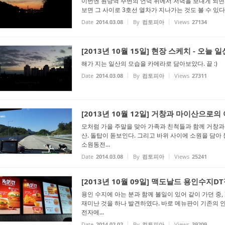
이번엔 원당역 주변의 언덕 위에서 저녁을 보내게 되면
보면 그 사이로 3호선 열차가 지나가는 것도 볼 수 있다. 
Date
2014.03.08
By
컴토피아
Views
27134
[2013년 10월 15일] 현장 스케치 - 오늘 일
해가 지는 일산의 모습을 카메라로 담아보았다. 끝 :)
Date
2014.03.08
By
컴토피아
Views
27311
[2013년 10월 12일] 거창과 마이산으로의
모처럼 가을 주말을 맞아 가족과 친척들과 함께 거창과
산. 돌탑이 돋보인다. 그리고 바위 사이에 소원을 담아 
소원동전...
Date
2014.03.08
By
컴토피아
Views
25241
[2013년 10월 09일] 맥도날드 용인수지
용인 수지에 아는 분과 함께 볼일이 있어 같이 가던 중, 
재미난 것을 하나 발견하였다. 바로 메뉴판이 기존의 
전자메...
Date
2014.02.02
By
컴토피아
Views
39209