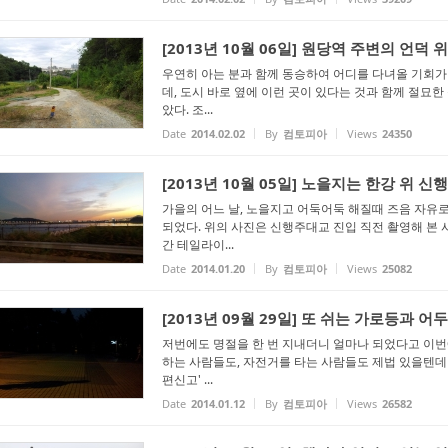
[2013년 10월 06일] 원당역 주변의 언덕 
우연히 아는 분과 함께 동승하여 어디를 다녀올 기회가
데, 도시 바로 옆에 이런 곳이 있다는 것과 함께 절묘한
았다. 조...
Date
2014.02.02
By
컴토피아
Views
24350
[2013년 10월 05일] 노을지는 한강 위 
가을의 어느 날, 노을지고 어둑어둑 해질때 즈음 자유
되었다. 위의 사진은 신행주대교 진입 직전 촬영해 본
간 테일라이...
Date
2014.01.20
By
컴토피아
Views
25082
[2013년 09월 29일] 또 쉬는 가로등과 
저번에도 명절을 한 번 지내더니 얼마나 되었다고 이번에
하는 사람들도, 자전거를 타는 사람들도 제법 있을텐데
편신고' ...
Date
2014.01.12
By
컴토피아
Views
26582